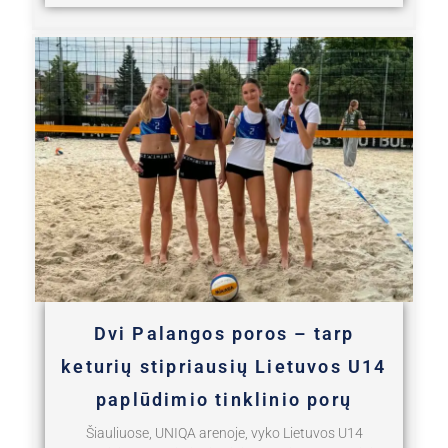
Dvi Palangos poros – tarp
keturių stipriausių Lietuvos U14
paplūdimio tinklinio porų
Šiauliuose, UNIQA arenoje, vyko Lietuvos U14