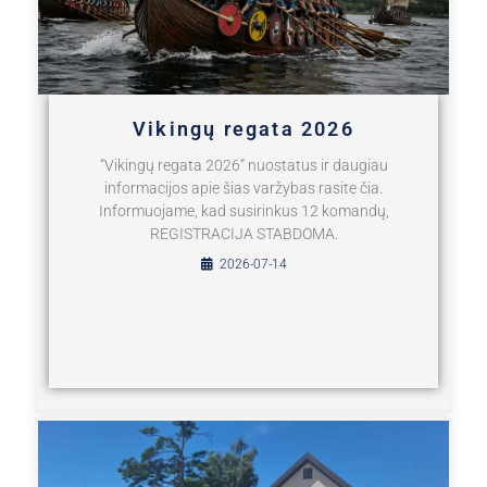
Vikingų regata 2026
“Vikingų regata 2026” nuostatus ir daugiau
informacijos apie šias varžybas rasite čia.
Informuojame, kad susirinkus 12 komandų,
REGISTRACIJA STABDOMA.
2026-07-14