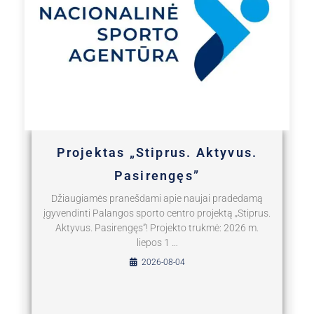
Projektas „Stiprus. Aktyvus.
Pasirengęs”
Džiaugiamės pranešdami apie naujai pradedamą
įgyvendinti Palangos sporto centro projektą „Stiprus.
Aktyvus. Pasirengęs”! Projekto trukmė: 2026 m.
liepos 1 …
2026-08-04