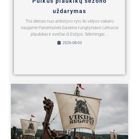
Puikus plaukikų sezono
uždarymas
Tris dienas nuo ankstyvo ryto iki vėlyvo vakaro
naujame Panemunės baseine rungtyniavo Lietuvos
plaukikai ir svečiai iš Estijos. Sėkmingai …
2026-08-03