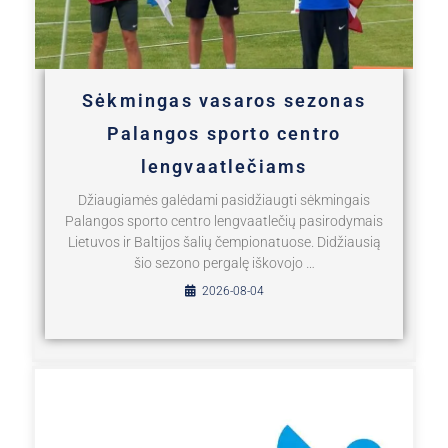
Sėkmingas vasaros sezonas
Palangos sporto centro
lengvaatlečiams
Džiaugiamės galėdami pasidžiaugti sėkmingais
Palangos sporto centro lengvaatlečių pasirodymais
Lietuvos ir Baltijos šalių čempionatuose. Didžiausią
šio sezono pergalę iškovojo …
2026-08-04