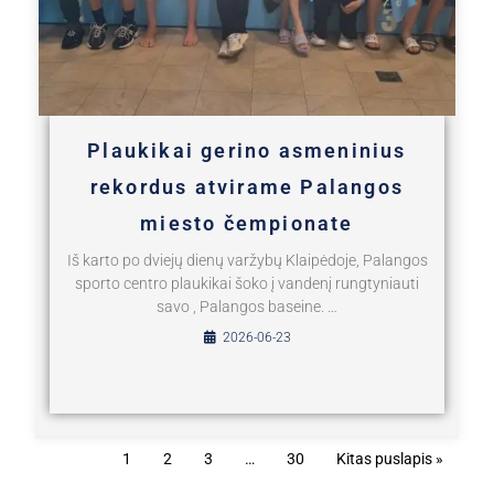
Plaukikai gerino asmeninius
rekordus atvirame Palangos
miesto čempionate
Iš karto po dviejų dienų varžybų Klaipėdoje, Palangos
sporto centro plaukikai šoko į vandenį rungtyniauti
savo , Palangos baseine. …
2026-06-23
1
2
3
…
30
Kitas puslapis »