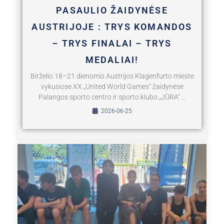
PASAULIO ŽAIDYNĖSE
AUSTRIJOJE : TRYS KOMANDOS
– TRYS FINALAI – TRYS
MEDALIAI!
Birželio 18–21 dienomis Austrijos Klagenfurto mieste
vykusiose XX „United World Games“ žaidynėse
Palangos sporto centro ir sporto klubo „JŪRA“ …
2026-06-25