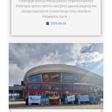
Palangoje antrus metus paeiliui organizuojamos
Palangos sporto centro varžybos įgauna pagreitį bei
tampa kasmetinė šventė lengvosios atletikos
mėgėjams, kurie …
2026-06-29