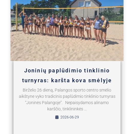
Joninių paplūdimio tinklinio
turnyras: karšta kova smėlyje
Birželio 26 dieną, Palangos sporto centro smėlio
aikštyne vyko tradicinis paplūdimio tinklinio turnyras
“Joninės Palangoje”. Nepaisydamos alinamo
karščio, tinklininkės …
2026-06-29