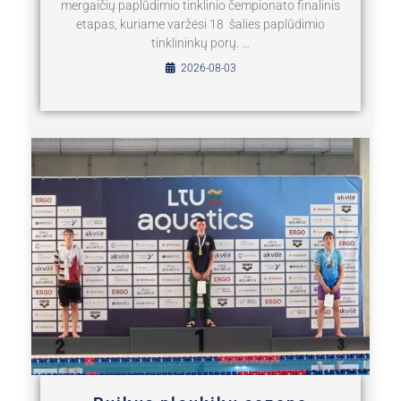
mergaičių paplūdimio tinklinio čempionato finalinis
etapas, kuriame varžėsi 18 šalies paplūdimio
tinklininkų porų. …
2026-08-03