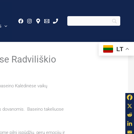
s
LT
se Radviliškio
 baseino Kalėdinėse vaikų
is dovanomis. Baseino takeliuose
me pilni įspūdžių, gerų emocijų ir