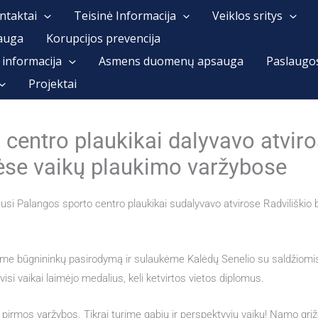
ntaktai
Teisinė Informacija
Veiklos sritys
auga
Korupcijos prevencija
 informacija
Asmens duomenų apsauga
Paslaugo
Projektai
centro plaukikai dalyvavo atviro
ėse vaikų plaukimo varžybose
ausi Palangos sporto centro plaukikai sudalyvavo atvirose Radviliškio
jome būgnininkų pasirodymą ir sulaukėme Kalėdų Senelio su saldžiom
visi vaikai laimėjo medalius, keli ketvirtos vietos diplomus.
pirmos varžybos. Tikrai turime gabių ir perspektyvių vaikų! Namo grįžo