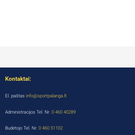
Kontaktai:
El. paštas
info@sportpalanga.lt
Administracijos Tel. Nr.
0 460 40289
Budėtojo Tel. Nr.
0 460 51102