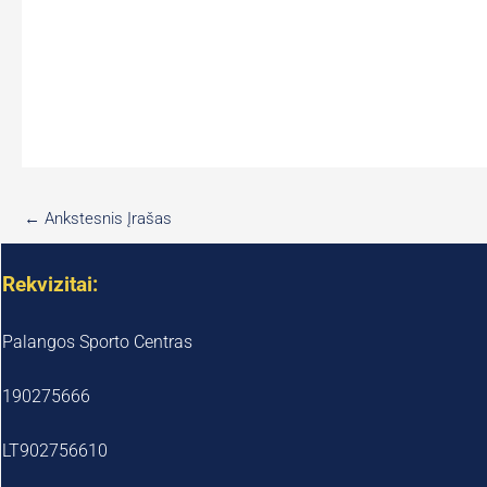
←
Ankstesnis Įrašas
Rekvizitai:
Palangos Sporto Centras
190275666
LT902756610