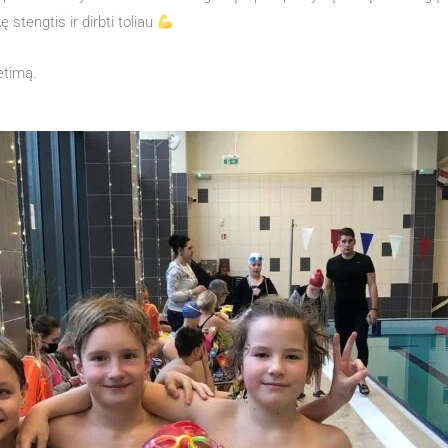
 stengtis ir dirbti toliau
ietimą.