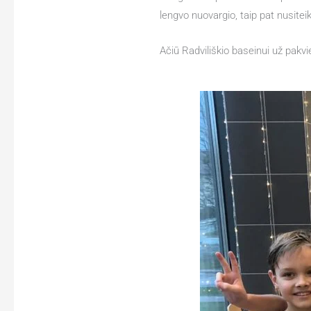
lengvo nuovargio, taip pat nusiteikę
Ačiū Radviliškio baseinui už pakv