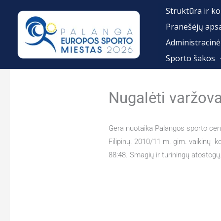
Pereiti
Struktūra ir ko
prie
Pranešėjų aps
turinio
Administracinė
Sporto šakos
Nugalėti varžovai
Gera nuotaika Palangos sporto cent
Filipinų. 2010/11 m. gim. vaikinų 
88:48. Smagių ir turiningų atostogų