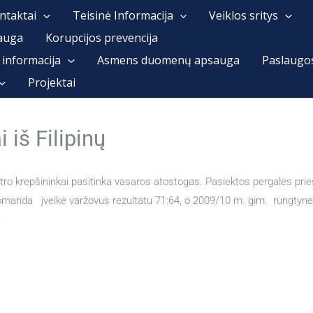
ntaktai
Teisinė Informacija
Veiklos sritys
auga
Korupcijos prevencija
 informacija
Asmens duomenų apsauga
Paslaugo
Projektai
 iš Filipinų
ro krepšininkai pasitinka vasaros atostogas. Pasiektos pergalės prieš
komanda įveikė varžovus rezultatu 71:64, o 2009/10 m. gim. rungtynes
.