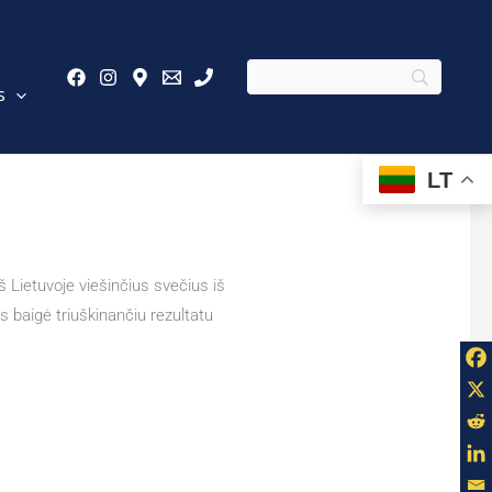
s
LT
 Lietuvoje viešinčius svečius iš
 baigė triuškinančiu rezultatu