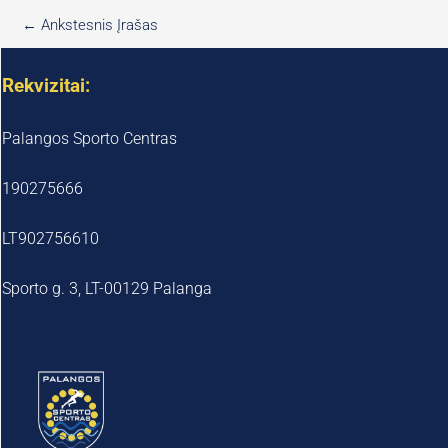
←
Ankstesnis Įrašas
Rekvizitai:
Palangos Sporto Centras
190275666
LT902756610
Sporto g. 3, LT-00129 Palanga