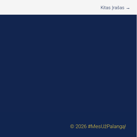
Kitas Įrašas
→
© 2026
#MesUž
Palangą!