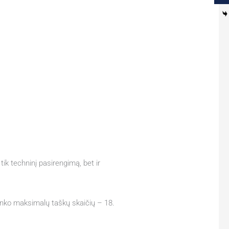
ik techninį pasirengimą, bet ir
surinko maksimalų taškų skaičių – 18.