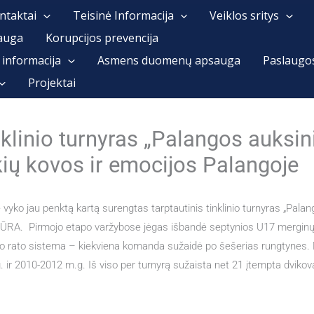
ntaktai
Teisinė Informacija
Veiklos sritys
auga
Korupcijos prevencija
 informacija
Asmens duomenų apsauga
Paslaugo
Projektai
inklinio turnyras „Palangos auksi
nkių kovos ir emocijos Palangoje
yko jau penktą kartą surengtas tarptautinis tinklinio turnyras „Palan
 JŪRA. Pirmojo etapo varžybose jėgas išbandė septynios U17 merginų
ojo rato sistema – kiekviena komanda sužaidė po šešerias rungtynes.
r 2010-2012 m.g. Iš viso per turnyrą sužaista net 21 įtempta dvikov