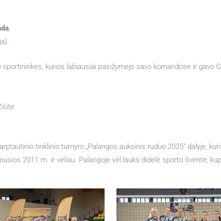
nda
,
ja).
 sportininkes, kurios labiausiai pasižymėjo savo komandose ir gavo 
čiūtė
tarptautinio tinklinio turnyro „Palangos auksinis ruduo 2025“ dalyje, ku
usios 2011 m. ir vėliau. Palangoje vėl lauks didelė sporto šventė, kupi