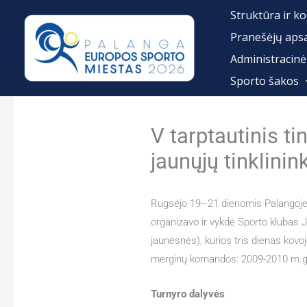
Pereiti
Struktūra ir ko
prie
Pranešėjų aps
turinio
Administracinė
Sporto šakos
V tarptautinis t
jaunųjų tinklini
Rugsėjo 19–21 dienomis Palangoje v
organizavo ir vykdė Sporto klubas
jaunesnės), kurios tris dienas kov
merginų komandos: 2009-2010 m.g. i
Turnyro dalyvės