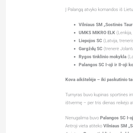
Į Palangą atvyko komandos iš Lietuv
Vilniaus SM „Sostinės Taur
UMKS MIKRO ELK
(Lenkija
Liepojos SC
(Latvija, trener
Gargždų SC
(trenerė Jolant
Rygos tinklinio mokykla
(La
Palangos SC I-oji ir II-oji
Kova aikštelėje – iki paskutinio t
Turnyras buvo kupinas sportinės int
ištvermę – per tris dienas reikėjo at
Nenugalima buvo
Palangos SC I-o
Antroji vieta atiteko
Vilniaus SM „S