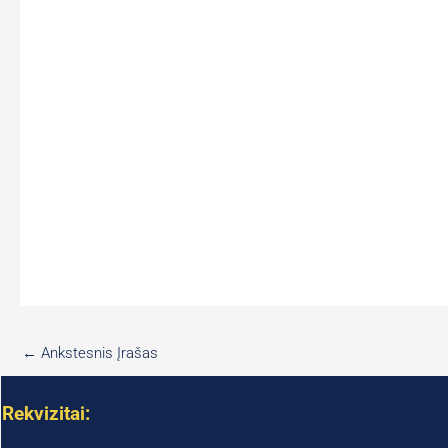
←
Ankstesnis Įrašas
Rekvizitai: