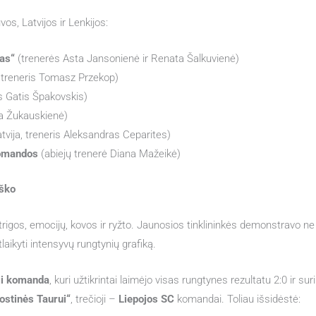
os, Latvijos ir Lenkijos:
as“
(trenerės Asta Jansonienė ir Renata Šalkuvienė)
, treneris Tomasz Przekop)
is Gatis Špakovskis)
a Žukauskienė)
tvija, treneris Aleksandras Ceparites)
 komandos
(abiejų trenerė Diana Mažeikė)
aško
rigos, emocijų, kovos ir ryžto. Jaunosios tinklininkės demonstravo ne t
laikyti intensyvų rungtynių grafiką.
ji komanda
, kuri užtikrintai laimėjo visas rungtynes rezultatu 2:0 ir 
ostinės Taurui“
, trečioji –
Liepojos SC
komandai. Toliau išsidėstė: