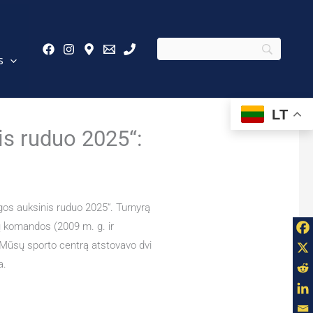
s
LT
nis ruduo 2025“:
gos auksinis ruduo 2025“. Turnyrą
 komandos (2009 m. g. ir
 Mūsų sporto centrą atstovavo dvi
a.