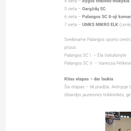
4 vieta –
Rygos tinklinio mokykla
,
5 vieta –
Gargždų SC
,
6 vieta –
Palangos SC II-oji koma
7 vieta –
UMKS MIKRO ELK
(Lenki
Sveikiname Palangos sporto centro
prizus:
Palangos SC I – Ela Vaitulionytė
Palangos SC II – Vanessa Petkevi
Kitas etapas – dar laukia
Šis etapas – tik pradžia. Antrojoje 
išbandys jaunesnės tinklininkės, gim