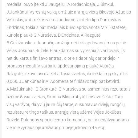
medaliai buvo įteikti J.Jaugeliui, A.Iordachioaja, J.Šimkui,
J.Jankūnui. Vyresnių vaikų amžiuje antrąją vietą iškovojo Ąžuolas
Višinskis, ant trečios vietos podiumo laiptelio lipo Dominykas
Endzinas, tokiais pat medaliais buvo apdovanota Mix. Estafetė,
kurioje plaukė G.Nuraševa, D.Endzinas, A.Razgutė,
B.Gelažauskas. Jaunučių amžiuje net tris apdovanojimus pelnė
Vėjas Jokūbas Ruželė. Plaukdamas su vyresniais varžovais, jis
net du kartus finišavo antras , o prie sidabrinių dar pridėjo ir
bronzos medalį. Visai šalia apdovanojimų plaukė Austėja
Razgutė, iškovojusi dvi ketvirtąsias vietas, iki medalio ją skyrė tik
0,06s. J.Jankūnas ir A. Adomėnaitė finišavo taip pat ketvirti.
A.Mažuknaitė , G.Stonkutė, G.Nuraševa su asmeninias rezultatais
užėmė 5ąsias vietas, Simona Blinstrubytė finišavo šešta. Tarp
visų varžybų dalyvių jaunučių tarpe, susumavus dviejų rungčių
rezultatų reitingo taškus, antrąją vietą užėmė Vėjas Jokūbas
Ruželė. Palangos sporto centro komanda , net ir nedalyvaudama
vienoje vyriausioje amžiaus grupėje ,iškovojo 4 vietą.