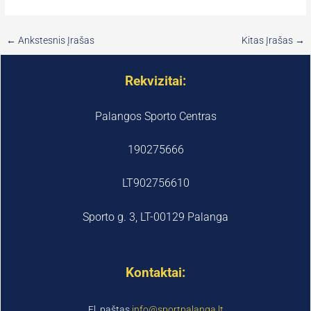
←
Ankstesnis Įrašas
Kitas Įrašas
→
Rekvizitai:
Palangos Sporto Centras
190275666
LT902756610
Sporto g. 3, LT-00129 Palanga
Kontaktai:
El. paštas
info@sportpalanga.lt