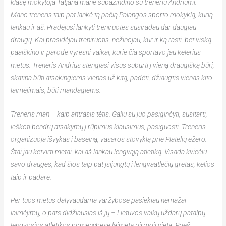
klasę mokytoja Tatjana mane supažindino su treneriu Andriumi.
Mano treneris taip pat lankė tą pačią Palangos sporto mokyklą, kurią
lankau ir aš. Pradėjusi lankyti treniruotes susiradau dar daugiau
draugų. Kai prasidėjau treniruotis, nežinojau, kur ir ką rasti, bet viską
paaiškino ir parodė vyresni vaikai, kurie čia sportavo jau kelerius
metus. Treneris Andrius stengiasi visus suburti į vieną draugišką būrį,
skatina būti atsakingiems vienas už kitą, padėti, džiaugtis vienas kito
laimėjimais, būti mandagiems.
Treneris man – kaip antrasis tėtis. Galiu su juo pasiginčyti, susitarti,
ieškoti bendrų atsakymų į rūpimus klausimus, pasiguosti. Treneris
organizuoja išvykas į baseiną, vasaros stovyklą prie Platelių ežero.
Štai jau ketvirti metai, kai aš lankau lengvąją atletiką. Visada kviečiu
savo drauges, kad šios taip pat įsijungtų į lengvaatlečių gretas, kelios
taip ir padarė.
Per tuos metus dalyvaudama varžybose pasiekiau nemažai
laimėjimų, o pats didžiausias iš jų – Lietuvos vaikų uždarų patalpų
lengvosios atletikos pirmenybėse laimėta pirmoji vieta. Prieš