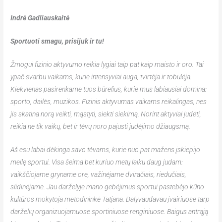
Indrė Gadliauskaitė
Sportuoti smagu, prisijuk ir tu
!
Žmogui fizinio aktyvumo reikia lygiai taip pat kaip maisto ir oro. Tai
ypač svarbu vaikams, kurie intensyviai auga, tvirtėja ir tobulėja.
Kiekvienas pasirenkame tuos būrelius, kurie mus labiausiai domina:
sporto, dailės, muzikos. Fizinis aktyvumas vaikams reikalingas, nes
jis skatina norą veikti, mąstyti, siekti siekimą. Norint aktyviai judėti,
reikia ne tik vaikų, bet ir tėvų noro pajusti judėjimo džiaugsmą.
Aš esu labai dėkinga savo tėvams, kurie nuo pat mažens įskiepijo
meilę sportui. Visa šeima bet kuriuo metų laiku daug judam:
vaikščiojame gryname ore, važinėjame dviračiais, riedučiais,
slidinėjame. Jau darželyje mano gebėjimus sportui pastebėjo kūno
kultūros mokytoja metodininkė Tatjana. Dalyvaudavau įvairiuose tarp
darželių organizuojamuose sportiniuose renginiuose. Baigus antrąją