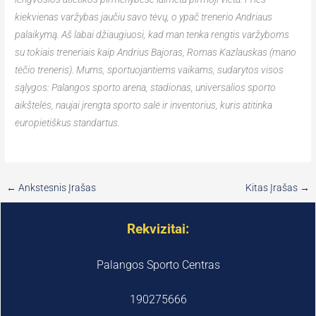
kiekvienas varžybas jaučiu savo tėvų, o ypač trenerio Andriaus
palaikymą. Aš labai džiaugiuosi, kad man tenka rengtis varžyboms
su tokiais treneriais kaip Andrius Bajoras, Romas Kazlauskas (mano
tėčio treneris). Mums, sportuojantiems vaikams, sudarytos visos
sąlygos: Palangos sporto arena, stadionas, universalios sporto
aikštelės, naujai įrengta sporto salė ir inventorius, kuris atitinka
europietiškus standartus.
←
Ankstesnis Įrašas
Kitas Įrašas
→
Rekvizitai:
Palangos Sporto Centras
190275666