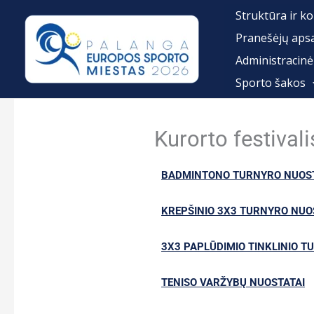
Pereiti
Struktūra ir ko
prie
Pranešėjų aps
turinio
Administracinė
Sporto šakos
Kurorto festival
BADMINTONO TURNYRO NUOST
KREPŠINIO 3X3 TURNYRO NUO
3X3 PAPLŪDIMIO TINKLINIO T
TENISO VARŽYBŲ NUOSTATAI