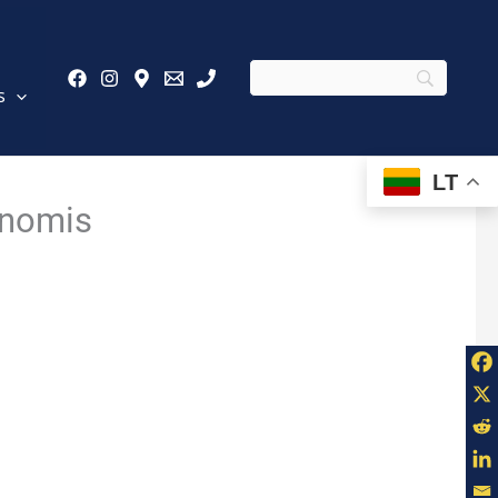
s
LT
ienomis