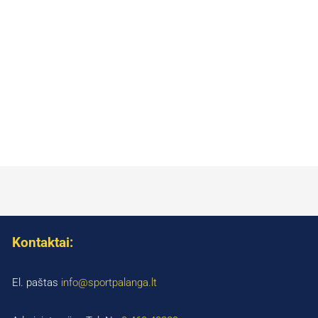
Kontaktai:
El. paštas
info@sportpalanga.lt