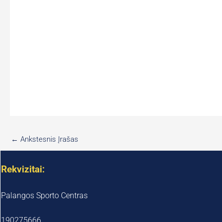
←
Ankstesnis Įrašas
Rekvizitai:
Palangos Sporto Centras
190275666