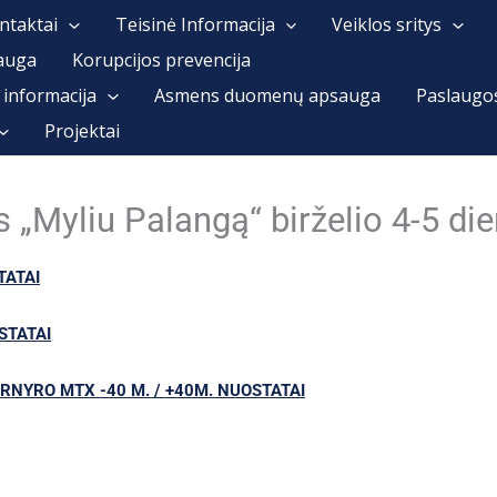
ntaktai
Teisinė Informacija
Veiklos sritys
auga
Korupcijos prevencija
 informacija
Asmens duomenų apsauga
Paslaugo
Projektai
is „Myliu Palangą“ birželio 4-5 d
ATAI
STATAI
URNYRO MTX -40 M. / +40M. NUOSTATAI