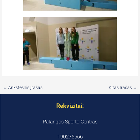
←
Ankstesnis Įrašas
Kitas Įrašas
→
Rekvizitai:
Palangos Sporto Centras
190275666