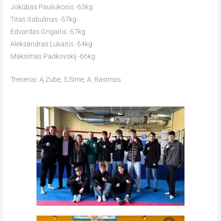
Jokūbas Pauliukonis -63kg
Titas Itabulinas -57kg
Edvardas Grigaitis -57kg
Aleksandras Lukaitis -54kg
Maksimas Padkovskij -66kg
Treneriai: Ą.Zubė, S.Simė, A. Rasimas