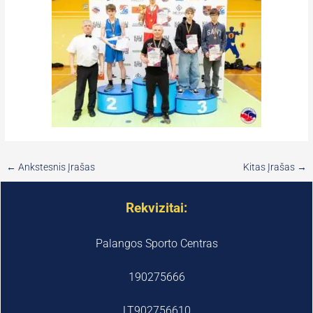
←
Ankstesnis Įrašas
Kitas Įrašas
→
Rekvizitai:
Palangos Sporto Centras
190275666
LT902756610