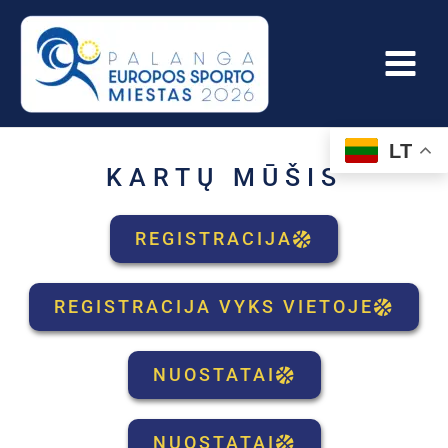
Pereiti
prie
turinio
LT
KARTŲ MŪŠIS
REGISTRACIJA
REGISTRACIJA VYKS VIETOJE
NUOSTATAI
NUOSTATAI