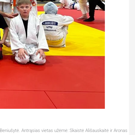
 Beniušytė. Antrąsias vietas užėmė: Skaistė Ališauskaitė ir Aronas