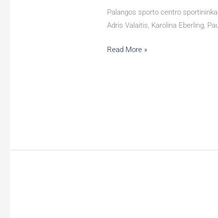
dziudo
Palangos sporto centro sportininkai
turnyras
Adris Valaitis, Karolina Eberling, 
“Noriu
tapti
Read More »
čempionu”