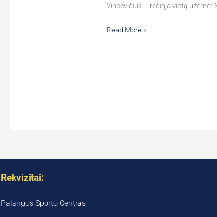
Vincevičius. Trečiąja vietą užėmė:
Read More »
Rekvizitai:
Palangos Sporto Centras