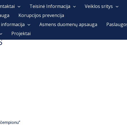
ntaktai
Teisinė Informacija
Veiklos sritys
auga
Korupcijos prevencija
 informacija
Asmens duomenų apsauga
Paslaugo
Projektai
s
i čempionu”