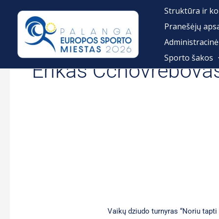
Pereiti
Struktūra ir ko
prie
Pranešėjų aps
turinio
Administracinė
Sporto šakos
Erikas Cchovrebova
Vaikų dziudo turnyras “Noriu tapt
Vaikų