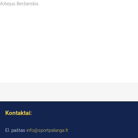
 Motiejus Beržanskis.
Kontaktai:
El. paštas
info@sportpalanga.lt