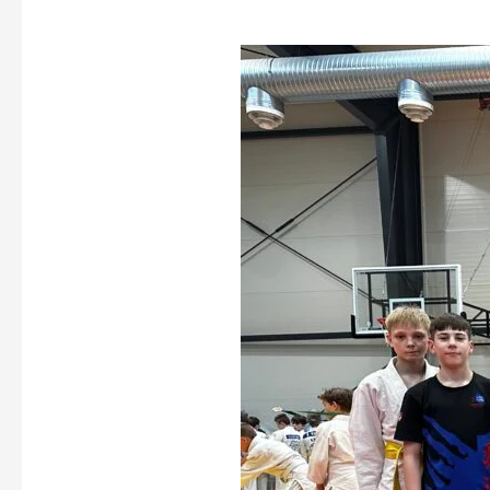
Šilutės
rajono
tarptautinis
dziudo
turnyras
2024