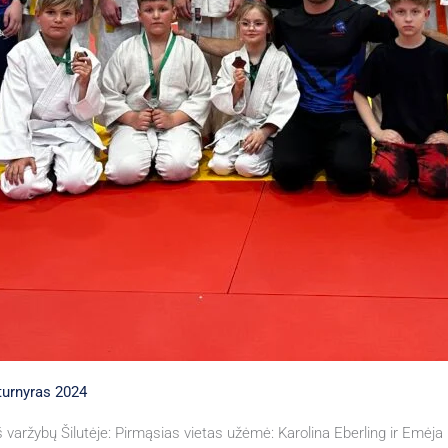
 turnyras 2024
š varžybų Šilutėje: Pirmąsias vietas užėmė: Karolina Eberling ir Emėja