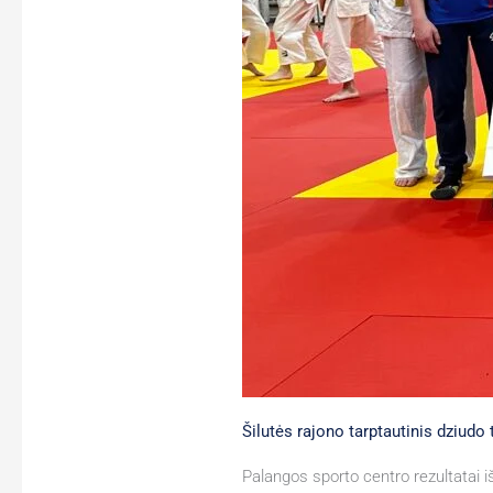
Šilutės rajono tarptautinis dziudo
Palangos sporto centro rezultatai i