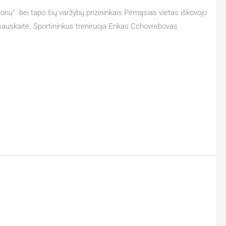
onu” bei tapo šių varžybų prizininkais.Pirmąsias vietas iškovojo
išauskaitė. Sportininkus treniruoja Erikas Cchovrebovas