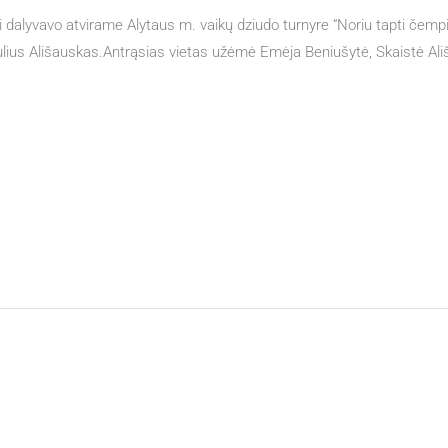
 dalyvavo atvirame Alytaus m. vaikų dziudo turnyre “Noriu tapti čempi
Paulius Ališauskas.Antrąsias vietas užėmė Emėja Beniušytė, Skaistė Al